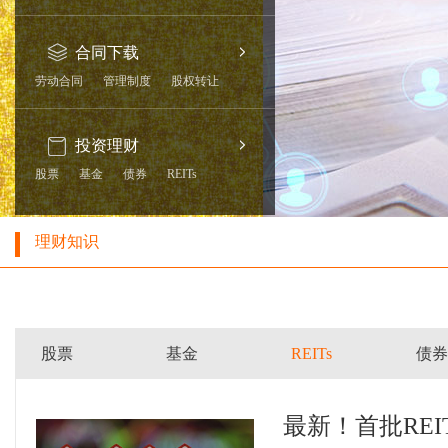
合同下载
劳动合同
管理制度
股权转让
投资理财
股票
基金
债券
REITs
理财知识
股票
基金
REITs
债券
最新！首批RE