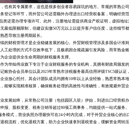
程，也有其专属要求，这也是很多创业者容易踩坑的地方。常规的常熟公
税务登记等环节，而外贸公司还需额外办理进出口经营权备案，明确经营
特殊品类还需办理专项许可。此外，注册地址需提供商业产权证明，虚拟地址
无最低限额限制，但建议实缴50万元以上以提升客户信任度，这些细节
不熟悉导致注册周期延长。
后续的财税管理才是企业稳健发展的核心。外贸财税管理涉及多国会计准
赖人工处理的方式不仅效率低下，且极易因合规疏漏引发风险，而常熟金
，为企业提供全生命周期的财税服务支撑。
，作为华灿伟业旗下专注于企业财税服务的专业机构，其拥有财政局颁发
理记账协会会员单位以及
2023年常熟市涉税服务最高信用评级TSC5级认证
企业放心托付。其会计团队成员均拥有10年以上从业经验，熟悉常熟本
统，能够实现精准核算，确保账务处理的高效性与准确性，有效规避外贸
企业发展始终，从常熟公司注册（包括园区入驻）伊始，到进出口经营权
税申报、股权变更、税务注销等超过
80项工商事务，均能提供一站式服务
服务模式，营业执照办理最快可在24小时内完成，对于外贸企业核心的出
控退税流程，优化退税方案，助力企业快速拿到退税资金，缓解资金周转