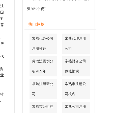
司注
缴20%个税”
范围
注
热门标签
都需
则、
常熟代办公司
常熟代理注册
账房
注册推荐
公司
的代
劳动法案例分
常熟财务公司
，
地财
析2022年
做账报税
企业
常熟注册新公
常熟市注册公
办
司
司核名
。针
口
常熟市公司注
常熟公司注册
压