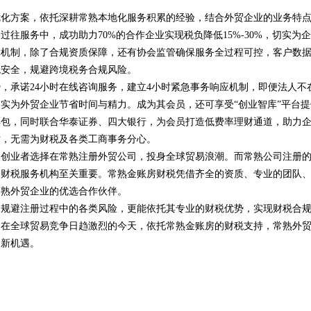
优化方案，依托深耕常熟本地化服务积累的经验，结合外贸企业的业务特
，过往服务中，成功助力
70%的合作企业实现税负降低15%-30%，切实为
障机制，除了合规资质保障，还有协会监管确保服务全过程可控，客户数
税安全，规避跨境税务合规风险。
势，承诺
24小时在线咨询服务，建立4小时紧急事务响应机制，即便法人不
实为外贸企业节省时间与精力。成为其会员，还可享受“创业智库”平台提
具包，同时联合华泰证券、四大银行，为会员打造低费率理财通道，助力
时，无需为财税及各类工商事务分心。
的创业者选择在常熟注册外贸公司，投身全球贸易浪潮。而常熟公司注册
的财税服务机构至关重要。常熟金账房财税凭借齐全的资质、专业的团队
常熟外贸企业的优选合作伙伴。
，规避注册过程中的各类风险，更能依托其专业的财税优势，实现财税合
。在全球贸易竞争日趋激烈的今天，依托常熟金账房的财税支持，常熟外
场新机遇。