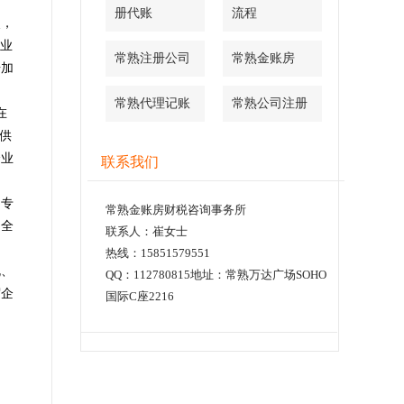
册代账
流程
点，
企业
常熟注册公司
常熟金账房
据加
常熟代理记账
常熟公司注册
在
供
企业
联系我们
的专
常熟金账房财税咨询事务所
、全
联系人：崔女士
热线：15851579551
规、
QQ：112780815地址：常熟万达广场SOHO
贸企
国际C座2216