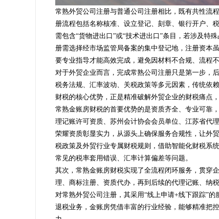
常熟外贸公司注册与普通公司注册相比，既有共性流
册流程包括名称核准、设立登记、刻章、银行开户、
需包含
“货物进出口”或“技术进出口”条目，若涉及
册需选择经市场监管局备案的集中登记地，注册资本虽
要专业指导才能高效完成，避免因材料不合规、流程
对于外贸企业而言，完成常熟公司注册只是第一步，
税务法规、汇率波动、关税政策等多元因素，传统依
财税的核心优势，正是精准破解外贸企业的财税痛点
常熟金账房财税的首要优势的是资质齐全、专业可靠
理记账许可资质、苏州会计协会会员单位、江苏省代
荣耀资质彰显实力，从源头上确保服务合规性，让外贸
税政策及外贸行业专属财税规则，借助智能化财税系
常见的税率套用错误、汇率计算偏差等问题。
其次，常熟金账房财税实现了全流程闭环服务，贯穿
理、商标注册、资质代办，再到后续的代理记账、纳
对常熟外贸公司注册，其采用“线上申请+线下跟踪”的
退税业务，金账房凭借丰富的行业经验，能够精准把