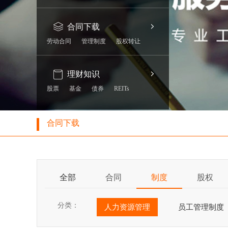
合同下载
劳动合同
管理制度
股权转让
理财知识
股票
基金
债券
REITs
合同下载
全部
合同
制度
股权
分类：
人力资源管理
员工管理制度