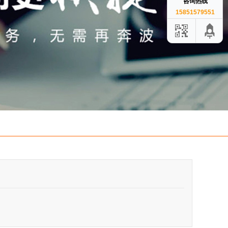
咨询热线
15851579551