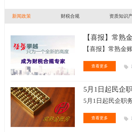
新闻政策
财税合规
资质知识
【喜报】常熟金
税人！
【喜报】常熟金账房
查看更多
5月1日起民企
5月1日起民企职务
查看更多