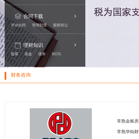
合同下载
劳动合同
管理制度
股权转让
理财知识
股票
基金
债券
REITs
财务咨询
常熟金账房
常熟华灿财