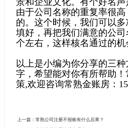
景和企业文化。有个好名声
由于公司名称的重复率很高
的。这个时候，我们可以多
填好，再把我们满意的公司
个左右，这样核名通过的机
以上是小编为你分享的三种
字，希望能对你有所帮助！
策,欢迎咨询常熟金账房：1585
上一篇：常熟公司注册不报账有什么后果？