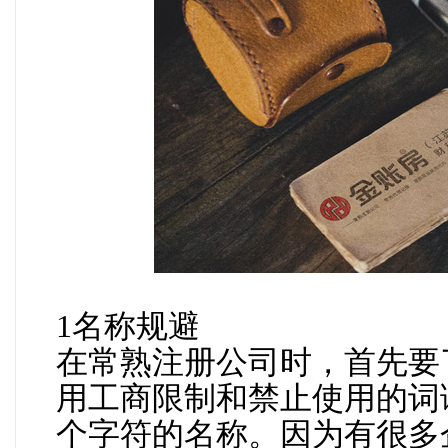
1名称规避
在常熟注册公司时，首先要
用工商限制和禁止使用的词
个字符的名称。因为有很多