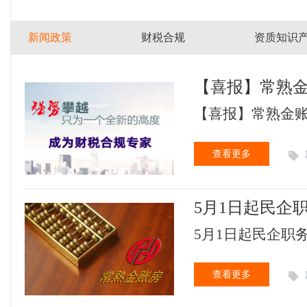
新闻政策
财税合规
资质知识
【喜报】常熟金
税人！
【喜报】常熟金账房
查看更多
5月1日起民企
5月1日起民企职务
查看更多