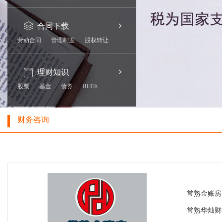
合同下载
劳动合同
管理制度
股权转让
理财知识
股票
基金
债券
REITs
财务咨询
常熟金账房
常熟华灿财